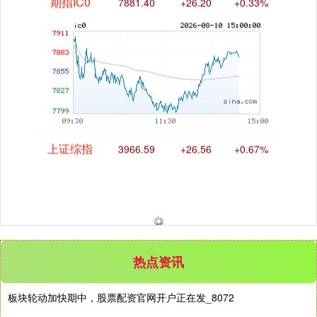
期指IC0
7881.40
+26.20
+0.33%
上证综指
3966.59
+26.56
+0.67%
热点资讯
板块轮动加快期中，股票配资官网开户正在发_8072
深证成指
14316.96
+5.95
+0.04%