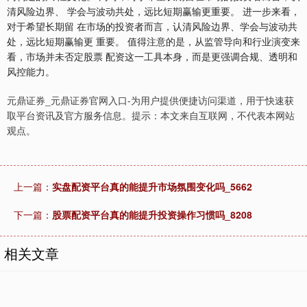
清风险边界、 学会与波动共处，远比短期赢输更重要。 进一步来看，
对于希望长期留 在市场的投资者而言，认清风险边界、学会与波动共
处，远比短期赢输更 重要。 值得注意的是，从监管导向和行业演变来
看，市场并未否定股票 配资这一工具本身，而是更强调合规、透明和
北证50
1122.88
-11.37
-1.00%
风控能力。
元鼎证券_元鼎证券官网入口-为用户提供便捷访问渠道，用于快速获
取平台资讯及官方服务信息。提示：本文来自互联网，不代表本网站
观点。
上一篇：
实盘配资平台真的能提升市场氛围变化吗_5662
创业板指
3537.21
-25.90
-0.73%
下一篇：
股票配资平台真的能提升投资操作习惯吗_8208
相关文章