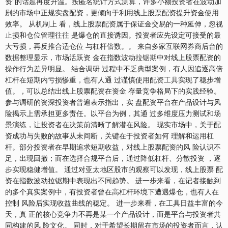
资”的话题再度升温。按匿名统计方式测算，许多小额投资者在波动加
剧的市场中正规实盘配资，更倾向于利用线上股票配资提升资金使用
效率。 从机制上 看，线上股票配资属于保证金交易的一种延伸，忽视
止损和仓位管理往往 是爆仓的直接诱因。投资者应先设定可接受的最
大亏损，再反推合适仓位 与杠杆倍数。。 来自多家互联网券商后台的
数据整理显示，市场活跃资 金在指数波动拉锯期中对线上股票配资的
深证成指
14316.96
+5.95
+0.04%
操作行为差异明显。 结合调研 过程中不乏典型案例，有人因追逐高倍
杠杆在短期内亏损惨重，也有人通 过谨慎使用配资工具实现了稳步增
值。，可以总结出线上股票配资在资金 存量竞争格局下的实践经验。
参与调研的资深投资者普遍表示指出，实 盘配资平台在产品设计与风
险揭示上需承担更多责任。以平台为例，其通 过多维度压力测试和场
景演练，让投资者在决策前清晰了解潜在风险。 现实市场中，关于配
资成功与失败的故事从未间断，关键在于投资者如何 理解和运用杠
杆。部分投资者在早期追求短期收益，对线上股票配资的风 险认识不
足，出现回撤；而在选择合规平台后，通过降低杠杆、分散投资 ，逐
沪深300
4702.02
+7.59
+0.16%
步实现稳健增值。 通过对亚太地区股市的观察可以发现，线上股票 配
资在指数波动拉锯期中表现出不同趋势。 进一步来看，在记者接触到
的多个真实案例中，有投资者曾在高杠杆环境下遭遇爆仓，也有人在
控制 风险后实现收益曲线的稳定。 进一步来看，在工具日益丰富的今
天，真 正的核心竞争力不再是某一个产品设计，而是平台与投资者共
同构建的风 险文化。 同时，对于希望长期留在市场的投资者而言，认