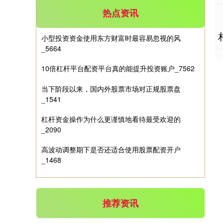
热点资讯
小型投资资金使用东方财富时最容易忽视的风
_5664
10倍杠杆平台配资平台真的能提升投资账户_7562
当下阶段以来，国内外股票市场对正规股票盘
_1541
杠杆资金操作为什么更谨慎地看待最受欢迎的
_2090
高波动调整期下是否还适合使用股票配资开户
_1468
推荐资讯