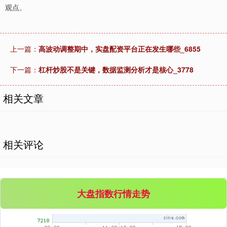
观点。
创业板指
3563.12
+47.56
+1.35%
上一篇：
高波动调整期中，实盘配资平台正在发生哪些_6855
下一篇：
杠杆炒股不是关键，数据监测分析才是核心_3778
相关文章
相关评论
基金指数
7242.10
+12.30
+0.17%
大盘指数行情走势