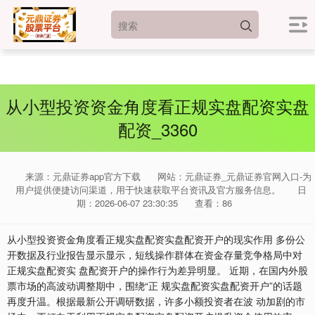
上证综指
3900.35
+21.92
+0.57%
从小型投资资金角度看正规实盘配资实盘
配资_3360
来源：元鼎证券app官方下载
网站：元鼎证券_元鼎证券官网入口-为
深证成指
14110.12
-34.08
-0.24%
用户提供便捷访问渠道，用于快速获取平台资讯及官方服务信息。
日
期：2026-06-07 23:30:35
查看：86
从小型投资资金角度看正规实盘配资实盘配资开户的现实作用 多份公
开数据及行业报告显示显示，短线操作群体在资金存量竞争格局中对
正规实盘配资实 盘配资开户的操作行为差异明显。 近期，在国内外股
票市场的高波动调整期中，围绕“正 规实盘配资实盘配资开户”的话题
再度升温。根据最新公开调研数据，许多小额投资者在波 动加剧的市