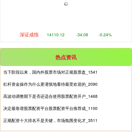
深证成指
14110.12
-34.08
-0.24%
热点资讯
当下阶段以来，国内外股票市场对正规股票盘_1541
杠杆资金操作为什么更谨慎地看待最受欢迎的_2090
高波动调整期下是否还适合使用股票配资开户_1468
沪深300
4651.31
-6.85
-0.15%
决定最靠谱股票配资平台股票配资平台推荐成_1100
正规配资十大排名不是关键，市场氛围变化才_3511