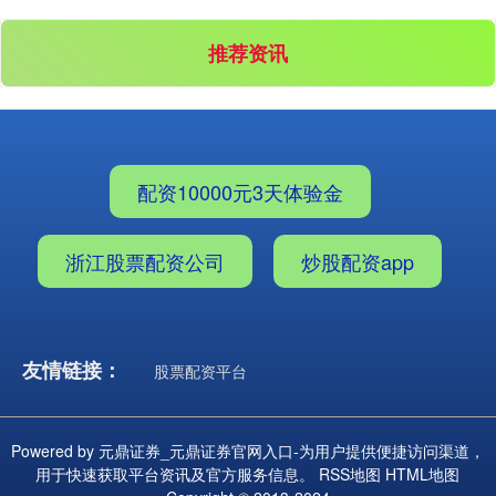
推荐资讯
北证50
1122.88
+3.42
+0.30%
配资10000元3天体验金
浙江股票配资公司
炒股配资app
创业板指
3515.56
-19.58
-0.55%
友情链接：
股票配资平台
Powered by
元鼎证券_元鼎证券官网入口-为用户提供便捷访问渠道，
用于快速获取平台资讯及官方服务信息。
RSS地图
HTML地图