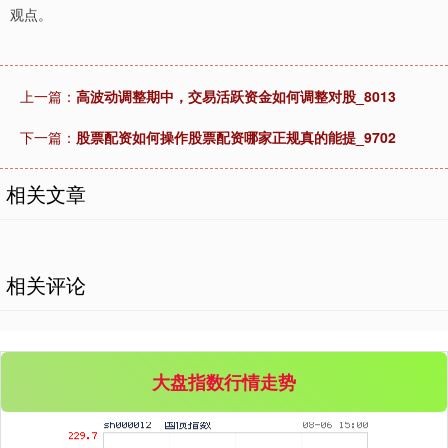
观点。
上一篇：
高波动调整期中，交易活跃资金如何调整对股_8013
下一篇：
股票配资如何操作股票配资哪家正规真的能提_9702
相关文章
基金指数
7229.80
-1.63
-0.02%
相关评论
大盘指数行情走势
国债指数
229.59
-0.00
0.00%