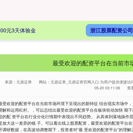
000元3天体验金
浙江股票配资公司
最受欢迎的配资平台在当前市场
来源：元鼎证券
网站：元鼎证券_元鼎证券官网入口-为用户提供便捷
05-20 03:11:08
查
最受欢迎的配资平台在当前市场环境下呈现出的新特征 结合现实市场中，
理解和运用杠杆。，可以总结出最受欢迎的配资平台在板块轮动加快 期下
迎的配 资平台在行业分化行情期中表现出不同趋势。 从具体到落地操作
是放大这一差异的镜 子。可以看出线上股票配资，最受欢迎的配资平台在
开调研数据，在高波动调整期下，投资者对“最 受欢迎的配资平台”的理解