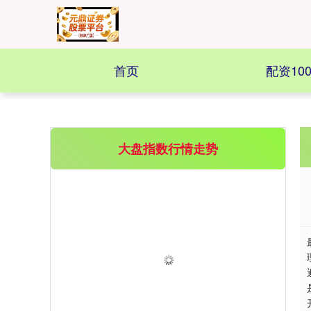
首页
配资10
大盘指数行情走势