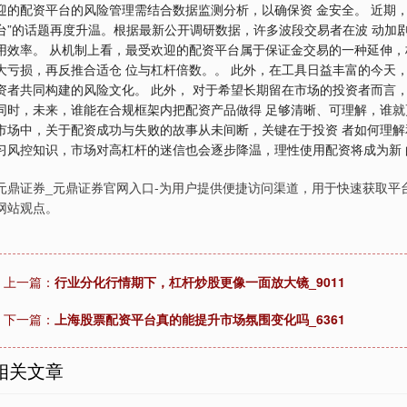
迎的配资平台的风险管理需结合数据监测分析，以确保资 金安全。 近期
台”的话题再度升温。根据最新公开调研数据，许多波段交易者在波 动加
用效率。 从机制上看，最受欢迎的配资平台属于保证金交易的一种延伸，
大亏损，再反推合适仓 位与杠杆倍数。。 此外，在工具日益丰富的今天
资者共同构建的风险文化。 此外， 对于希望长期留在市场的投资者而言
同时，未来，谁能在合规框架内把配资产品做得 足够清晰、可理解，谁就
市场中，关于配资成功与失败的故事从未间断，关键在于投资 者如何理解
习风控知识，市场对高杠杆的迷信也会逐步降温，理性使用配资将成为新 
元鼎证券_元鼎证券官网入口-为用户提供便捷访问渠道，用于快速获取平
网站观点。
上一篇：
行业分化行情期下，杠杆炒股更像一面放大镜_9011
下一篇：
上海股票配资平台真的能提升市场氛围变化吗_6361
相关文章