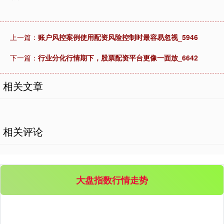
上一篇：
账户风控案例使用配资风险控制时最容易忽视_5946
下一篇：
行业分化行情期下，股票配资平台更像一面放_6642
相关文章
相关评论
大盘指数行情走势